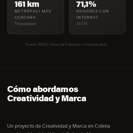
161 km
71,1%
METRÓPOLI MÁS
HOGARES CON
CERCANA
INTERNET
Tlaquepaque
33,578
Fuente: INEGI, Censo de Población y Vivienda 2020.
Cómo abordamos
Creatividad y Marca
Un proyecto de Creatividad y Marca en Colima