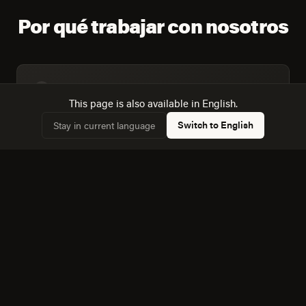
Por qué trabajar con nosotros
Trabajamos con datos del censo de Colima, no con
✓
This page is also available in English.
supuestos genéricos sobre "el mercado mexicano".
Switch to English
Stay in current language
Dimensionamos la audiencia real: 47,250 hogares,
✓
71,1% conectados.
Conocemos la dinámica con Tlaquepaque, a 161 km,
✓
y cómo afecta a la competencia local.