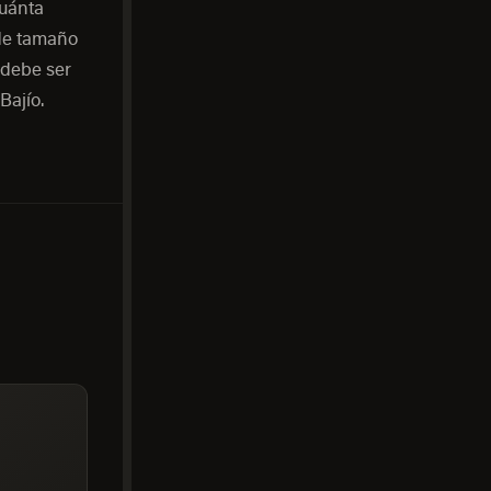
cuánta
 de tamaño
 debe ser
Bajío.
A