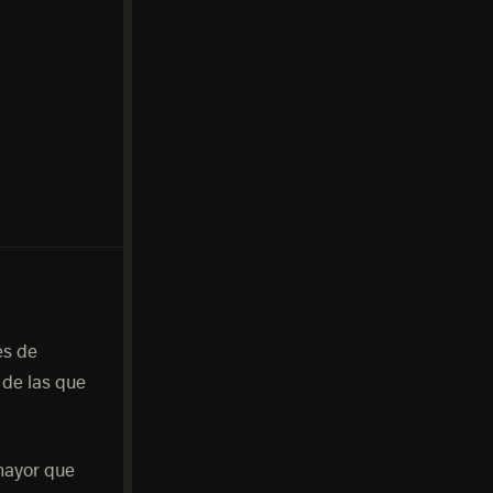
es de
 de las que
mayor que