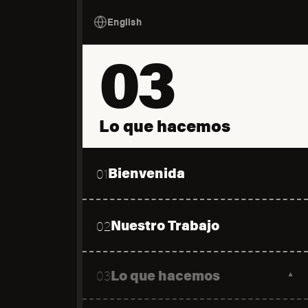
English
03
Lo que hacemos
Bienvenida
01
Nuestro Trabajo
02
Lo que hacemos
03
▼