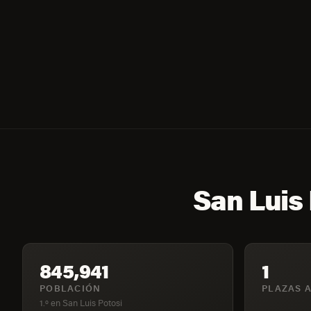
San Luis 
845,941
1
POBLACIÓN
PLAZAS A
1.º en San Luis Potosi