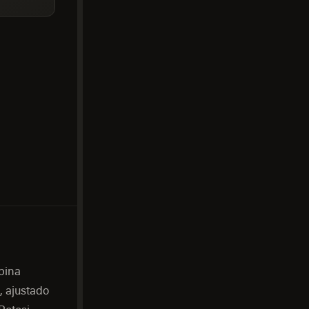
bina
, ajustado