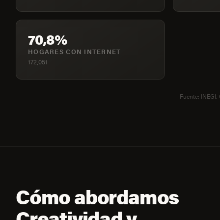
70,8%
HOGARES CON INTERNET
172,051
Fuente: INEGI,
Cómo abordamos
Creatividad y