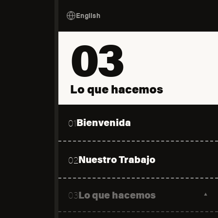
English
03
Lo que hacemos
Bienvenida
01
Nuestro Trabajo
02
Lo que hacemos
03
▼