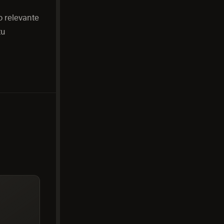
o relevante
tu
A