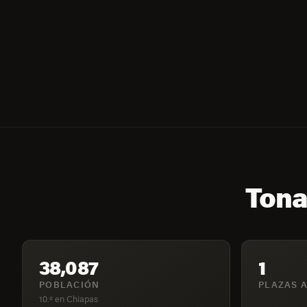
Tona
38,087
1
POBLACIÓN
PLAZAS A
10.º en Chiapas