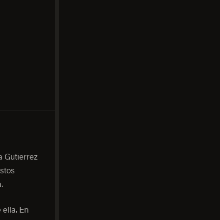
a Gutierrez
stos
.
ella. En