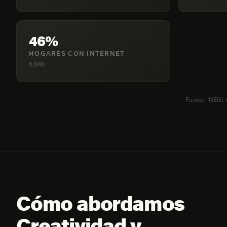
46%
HOGARES CON INTERNET
5,048
Fuente: INEGI,
Cómo abordamos
Creatividad y