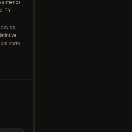
le a menos
o. En
ades de
stintiva
 del norte