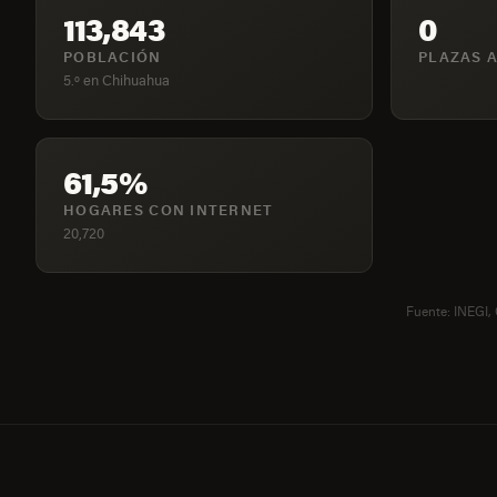
113,843
0
POBLACIÓN
PLAZAS A
5.º en Chihuahua
61,5%
HOGARES CON INTERNET
20,720
Fuente: INEGI,