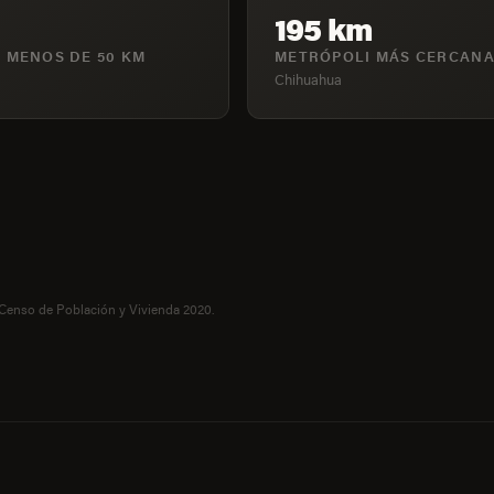
195 km
 MENOS DE 50 KM
METRÓPOLI MÁS CERCAN
Chihuahua
 Censo de Población y Vivienda 2020.