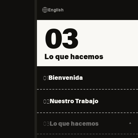
English
03
Lo que hacemos
Bienvenida
01
Nuestro Trabajo
02
Lo que hacemos
03
▼