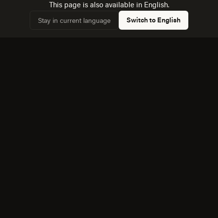
This page is also available in English.
43,4% conectados.
Switch to English
Stay in current language
Conocemos la dinámica con Chihuahua, a 28 km, y
✓
cómo afecta a la competencia local.
Equipo bilingüe: ejecutamos Creatividad y Marca en
✓
español e inglés sin perder matices.
También servimos cerca