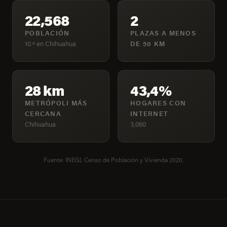
22,568
2
POBLACIÓN
PLAZAS A MENOS
10.º en Chihuahua
DE 50 KM
28 km
43,4%
METRÓPOLI MÁS
HOGARES CON
CERCANA
INTERNET
Chihuahua
3,060
Fuente: INEGI, Censo de Población y Vivienda 2020.