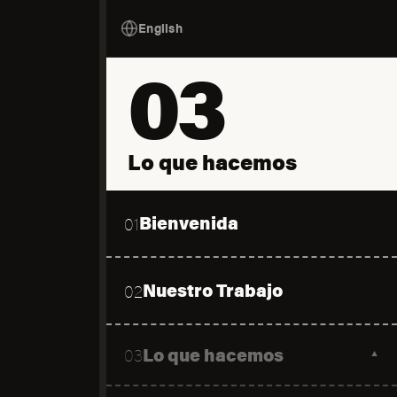
English
03
Lo que hacemos
Bienvenida
01
Nuestro Trabajo
02
Lo que hacemos
03
▼