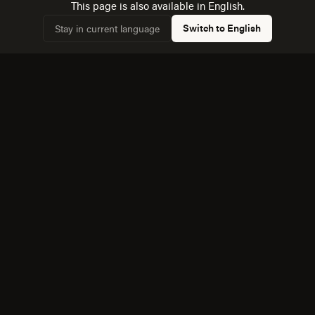
Dimensionamos la audiencia real: 12,913 hogares,
This page is also available in English.
✓
49,6% conectados.
Switch to English
Stay in current language
Conocemos la dinámica con Torreon, a 53 km, y
✓
cómo afecta a la competencia local.
Equipo bilingüe: ejecutamos Creatividad y Marca en
✓
español e inglés sin perder matices.
También servimos cerca