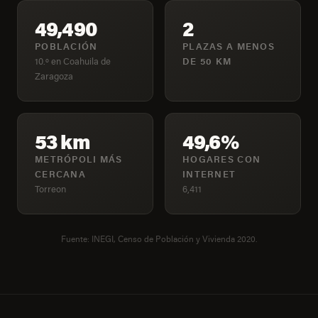
49,490
2
POBLACIÓN
PLAZAS A MENOS
10.º en Coahuila de
DE 50 KM
Zaragoza
53 km
49,6%
METRÓPOLI MÁS
HOGARES CON
CERCANA
INTERNET
Torreon
6,411
Fuente: INEGI, Censo de Población y Vivienda 2020.