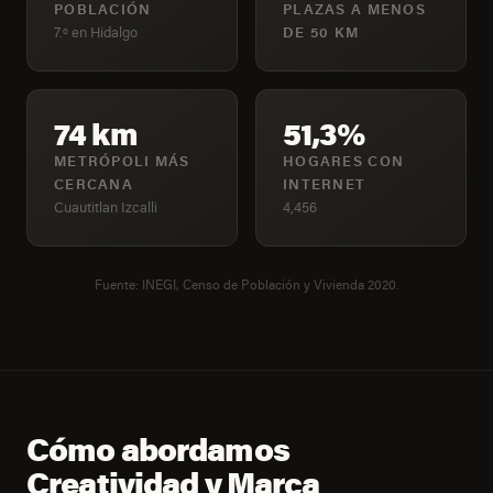
POBLACIÓN
PLAZAS A MENOS
7.º en Hidalgo
DE 50 KM
74 km
51,3%
METRÓPOLI MÁS
HOGARES CON
CERCANA
INTERNET
Cuautitlan Izcalli
4,456
Fuente: INEGI, Censo de Población y Vivienda 2020.
Cómo abordamos
Creatividad y Marca