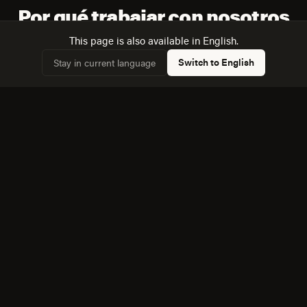
Por qué trabajar con nosotros
This page is also available in English.
Switch to English
Stay in current language
Trabajamos con datos del censo de Tizayuca, no con
✓
supuestos genéricos sobre "el mercado mexicano".
Dimensionamos la audiencia real: 16,843 hogares,
✓
57,2% conectados.
Conocemos la dinámica con Ecatepec de Morelos, a
✓
28 km, y cómo afecta a la competencia local.