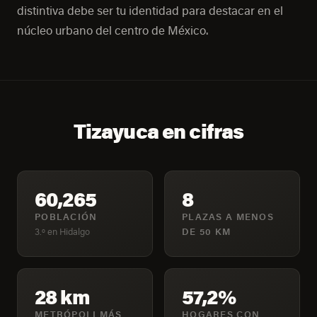
distintiva debe ser tu identidad para destacar en el
núcleo urbano del centro de México.
Tizayuca en cifras
60,265
8
POBLACIÓN
PLAZAS A MENOS
3.º en Hidalgo
DE 50 KM
28 km
57,2%
METRÓPOLI MÁS
HOGARES CON