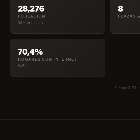
28,276
8
POBLACIÓN
PLAZAS A
33.º en Jalisco
70,4%
HOGARES CON INTERNET
6,151
Fuente: INEGI,