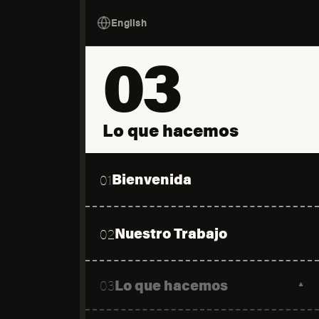
English
03
Lo que hacemos
Bienvenida
01
Nuestro Trabajo
02
Lo que hacemos
03
▼