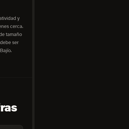
tividad y
enes cerca.
s de tamaño
 debe ser
Bajío.
fras