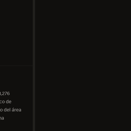
8,276
lco de
o del área
ma