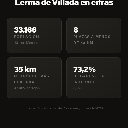
Lerma de Villada en cifras
33,166
8
POBLACIÓN
PLAZAS A MENOS
43.º en Mexico
DE 50 KM
35 km
73,2%
METRÓPOLI MÁS
HOGARES CON
CERCANA
INTERNET
Alvaro Obregon
6,892
Fuente: INEGI, Censo de Población y Vivienda 2020.