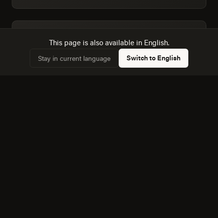
Dimensionamos la audiencia real: 9,419 hogares,
✓
This page is also available in English.
73,2% conectados.
Switch to English
Stay in current language
Conocemos la dinámica con Alvaro Obregon, a 35
✓
km, y cómo afecta a la competencia local.
Equipo bilingüe: ejecutamos Creatividad y Marca en
✓
español e inglés sin perder matices.