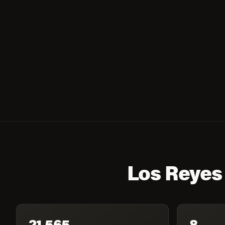
Los Reyes 
21,565
8