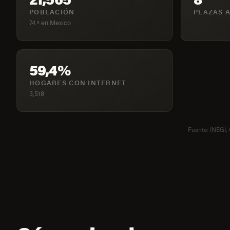
POBLACIÓN
PLAZAS A
74.º en Mexico
59,4%
HOGARES CON INTERNET
3,518
Fuente: INEGI,