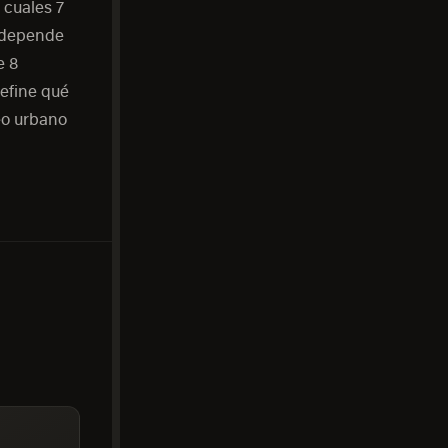
 cuales 7
n depende
e 8
efine qué
leo urbano