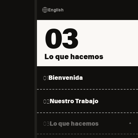
English
03
Lo que hacemos
Bienvenida
01
Nuestro Trabajo
02
Lo que hacemos
03
▼