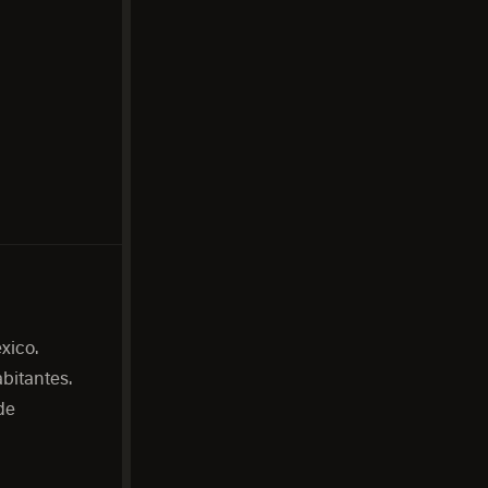
xico.
bitantes.
de