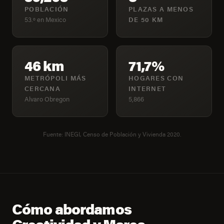
POBLACIÓN
PLAZAS A MENOS
53.º en Mexico
DE 50 KM
46 km
71,7%
METRÓPOLI MÁS
HOGARES CON
CERCANA
INTERNET
Alvaro Obregon
5,866
Fuente: INEGI, Censo de Población y Vivienda 2020.
Cómo abordamos