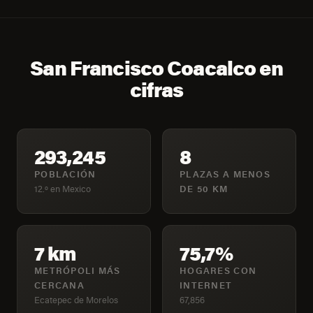
San Francisco Coacalco en
cifras
293,245
8
POBLACIÓN
PLAZAS A MENOS
12.º en Mexico
DE 50 KM
7 km
75,7%
METRÓPOLI MÁS
HOGARES CON
CERCANA
INTERNET
Ecatepec de Morelos
67,856