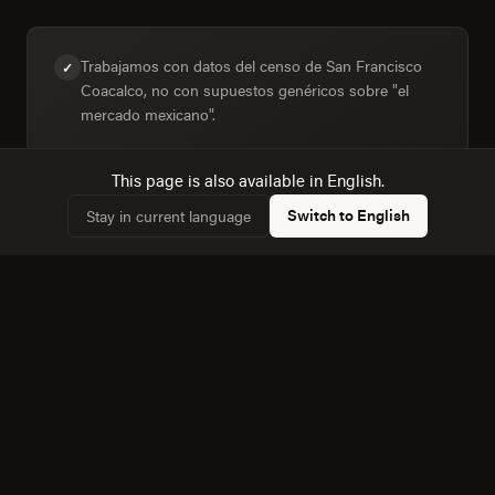
Trabajamos con datos del censo de San Francisco
✓
Coacalco, no con supuestos genéricos sobre "el
mercado mexicano".
This page is also available in English.
Switch to English
Stay in current language
Dimensionamos la audiencia real: 89,664 hogares,
✓
75,7% conectados.
Conocemos la dinámica con Ecatepec de Morelos, a
✓
7 km, y cómo afecta a la competencia local.
Equipo bilingüe: ejecutamos Creatividad y Marca en
✓