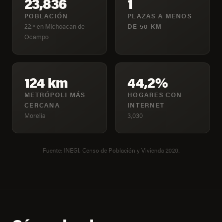
23,836
1
POBLACIÓN
PLAZAS A MENOS
22.º en Michoacan de
DE 50 KM
Ocampo
124 km
44,2%
METRÓPOLI MÁS
HOGARES CON
CERCANA
INTERNET
Morelia
3,030
Fuente: INEGI, Censo de Población y Vivienda 2020.