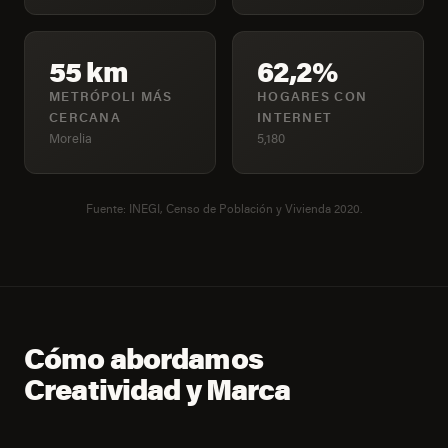
55 km
62,2%
METRÓPOLI MÁS
HOGARES CON
CERCANA
INTERNET
Morelia
5,180
Fuente: INEGI, Censo de Población y Vivienda 2020.
Cómo abordamos
Creatividad y Marca