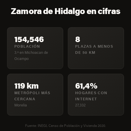
Zamora de Hidalgo en cifras
154,546
8
POBLACIÓN
PLAZAS A MENOS
3.º en Michoacan de
DE 50 KM
Ocampo
119 km
61,4%
METRÓPOLI MÁS
HOGARES CON
CERCANA
INTERNET
Morelia
27,332
Fuente: INEGI, Censo de Población y Vivienda 2020.