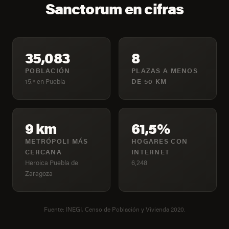
Sanctorum en cifras
35,083
8
POBLACIÓN
PLAZAS A MENOS
15.º en Puebla
DE 50 KM
9 km
61,5%
METRÓPOLI MÁS
HOGARES CON
CERCANA
INTERNET
Heroica Puebla de
6,248
Zaragoza
Fuente: INEGI, Censo de Población y Vivienda 2020.