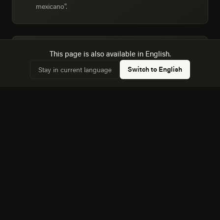
mexicano".
This page is also available in English.
Dimensionamos la audiencia real: 10,161 hogares,
✓
61,5% conectados.
Switch to English
Stay in current language
Conocemos la dinámica con Heroica Puebla de
✓
Zaragoza, a 9 km, y cómo afecta a la competencia
local.
Equipo bilingüe: ejecutamos Creatividad y Marca en
✓
español e inglés sin perder matices.