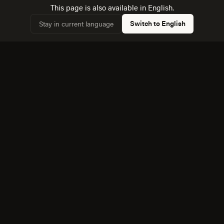
This page is also available in English.
Dimensionamos la audiencia real: 9,440 hogares,
✓
61,3% conectados.
Switch to English
Stay in current language
Conocemos la dinámica con Santiago de Queretaro,
✓
a 53 km, y cómo afecta a la competencia local.
Equipo bilingüe: ejecutamos Creatividad y Marca en
✓
español e inglés sin perder matices.
También servimos cerca