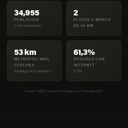
34,955
2
POBLACIÓN
PLAZAS A MENOS
5.º en Queretaro
DE 50 KM
53 km
61,3%
METRÓPOLI MÁS
HOGARES CON
CERCANA
INTERNET
Santiago de Queretaro
5,790
Fuente: INEGI, Censo de Población y Vivienda 2020.