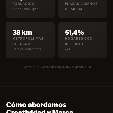
POBLACIÓN
PLAZAS A MENOS
11.º en Tamaulipas
DE 50 KM
38 km
51,4%
METRÓPOLI MÁS
HOGARES CON
CERCANA
INTERNET
Heroica Matamoros
7,445
Fuente: INEGI, Censo de Población y Vivienda 2020.
Cómo abordamos
Creatividad y Marca