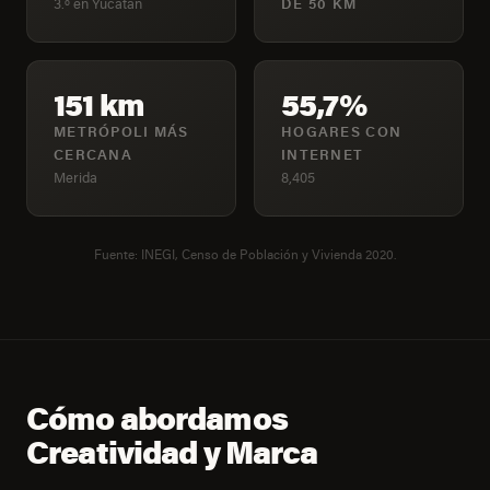
3.º en Yucatan
DE 50 KM
151 km
55,7%
METRÓPOLI MÁS
HOGARES CON
CERCANA
INTERNET
Merida
8,405
Fuente: INEGI, Censo de Población y Vivienda 2020.
Cómo abordamos
Creatividad y Marca