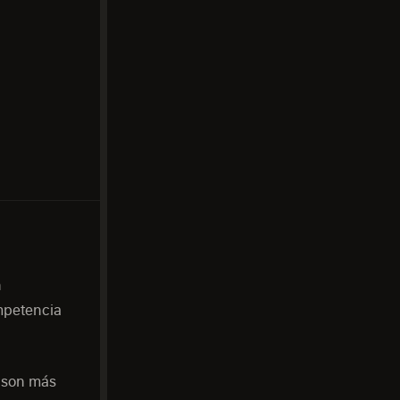
n
mpetencia
3 son más