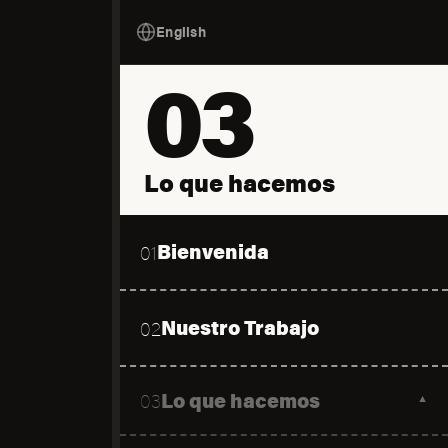
English
03
Lo que hacemos
Bienvenida
01
Nuestro Trabajo
02
Lo que hacemos
03
▼