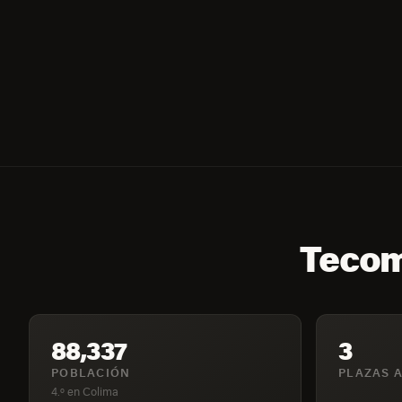
Tecom
88,337
3
POBLACIÓN
PLAZAS A
4.º en Colima