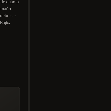
 de cuánta
tamaño
 debe ser
Bajío.
A