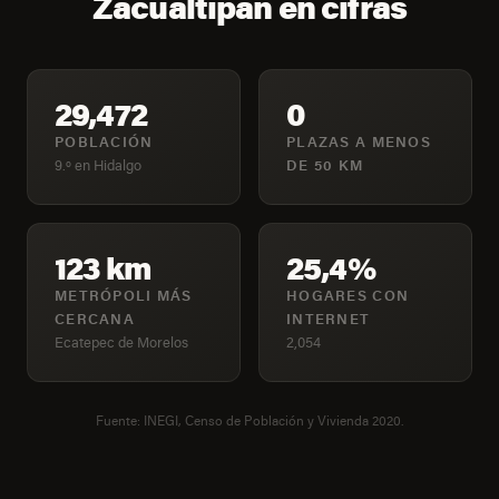
Zacualtipan en cifras
29,472
0
POBLACIÓN
PLAZAS A MENOS
9.º en Hidalgo
DE 50 KM
123 km
25,4%
METRÓPOLI MÁS
HOGARES CON
CERCANA
INTERNET
Ecatepec de Morelos
2,054
Fuente: INEGI, Censo de Población y Vivienda 2020.