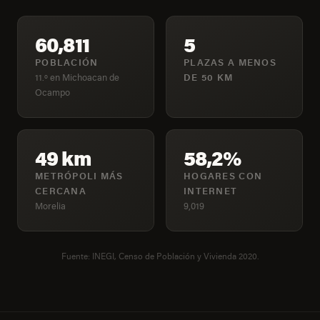
60,811
5
POBLACIÓN
PLAZAS A MENOS
11.º en Michoacan de
DE 50 KM
Ocampo
49 km
58,2%
METRÓPOLI MÁS
HOGARES CON
CERCANA
INTERNET
Morelia
9,019
Fuente: INEGI, Censo de Población y Vivienda 2020.