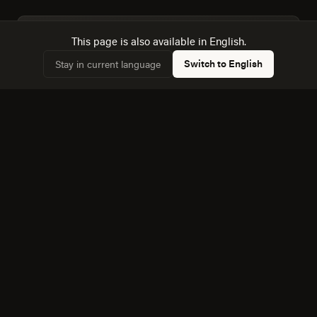
This page is also available in English.
Dimensionamos la audiencia real: 15,490 hogares,
✓
58,2% conectados.
Switch to English
Stay in current language
Conocemos la dinámica con Morelia, a 49 km, y
✓
cómo afecta a la competencia local.
Equipo bilingüe: ejecutamos Creatividad y Marca en
✓
español e inglés sin perder matices.