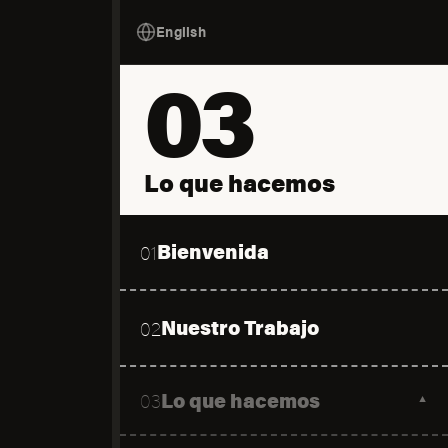
English
03
Lo que hacemos
Bienvenida
01
Nuestro Trabajo
02
Lo que hacemos
03
▼