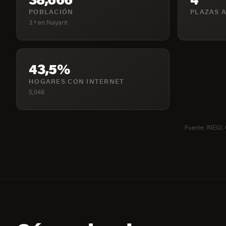
POBLACIÓN
PLAZAS A
3.º en Nayarit
43,5%
HOGARES CON INTERNET
5,048
Fuente: INEGI,