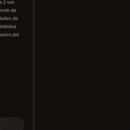
s 2 son
pende de
idades de
stintiva
urero del