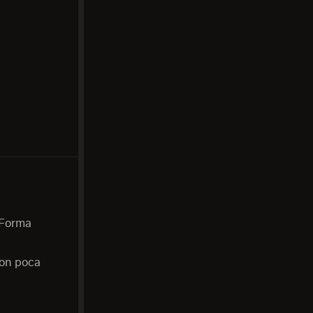
 Forma
con poca