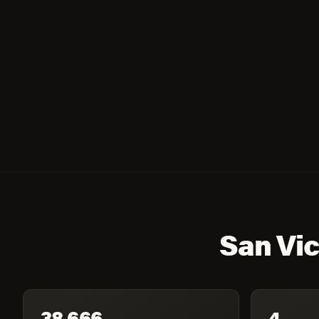
San Vic
38,666
4