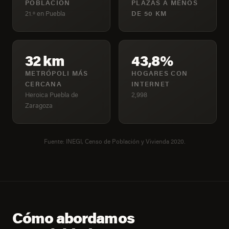
POBLACIÓN
PLAZAS A MENOS
21.º en Puebla
DE 50 KM
32 km
43,8%
METRÓPOLI MÁS
HOGARES CON
CERCANA
INTERNET
Heroica Puebla de
2,998
Zaragoza
Fuente: INEGI, Censo de Población y Vivienda 2020.
Cómo abordamos