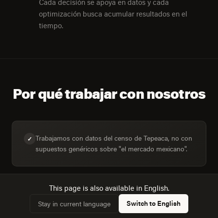
Cada decisión se apoya en datos y cada
optimización busca acumular resultados en el
tiempo.
Por qué trabajar con nosotros
Trabajamos con datos del censo de Tepeaca, no con
✓
supuestos genéricos sobre "el mercado mexicano".
This page is also available in English.
Dimensionamos la audiencia real: 6,846 hogares,
✓
Switch to English
Stay in current language
43,8% conectados.