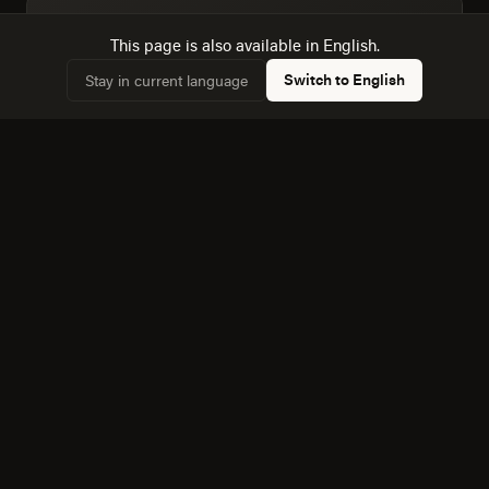
Dimensionamos la audiencia real: 7,487 hogares,
✓
This page is also available in English.
44,3% conectados.
Switch to English
Stay in current language
Conocemos la dinámica con Culiacan Rosales, a 24
✓
km, y cómo afecta a la competencia local.
Equipo bilingüe: ejecutamos Creatividad y Marca en
✓
español e inglés sin perder matices.