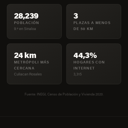
28,239
3
POBLACIÓN
PLAZAS A MENOS
9.º en Sinaloa
DE 50 KM
24 km
44,3%
METRÓPOLI MÁS
HOGARES CON
CERCANA
INTERNET
Culiacan Rosales
3,315
Fuente: INEGI, Censo de Población y Vivienda 2020.