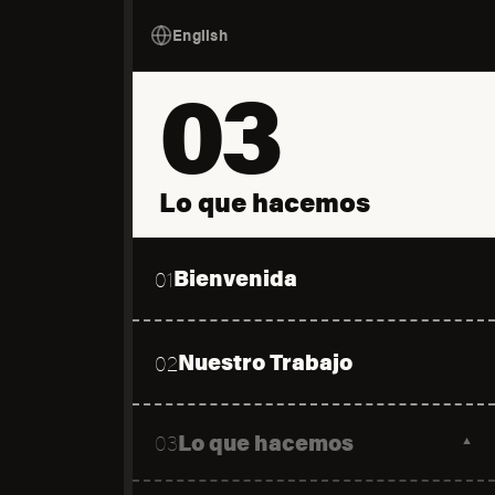
English
03
Lo que hacemos
Bienvenida
01
Nuestro Trabajo
02
Lo que hacemos
03
▼