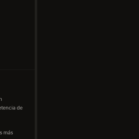
n
etencia de
es más