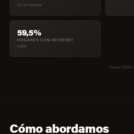
12.º en Sonora
59,5%
HOGARES CON INTERNET
6,956
Fuente: INEGI,
Cómo abordamos