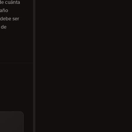
de cuánta
maño
 debe ser
e de
A