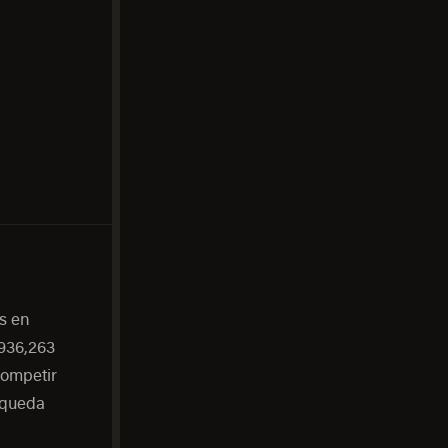
s en
 936,263
competir
squeda