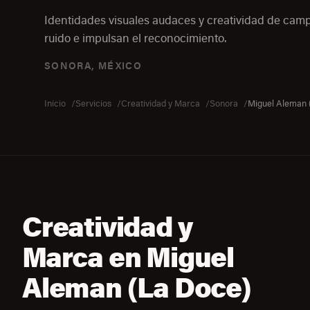
Identidades visuales audaces y creatividad de ca
ruido e impulsan el reconocimiento.
SONORA, MÉXICO
Inicio
Servicios
Creatividad y Marca
Sonora
Miguel Aleman 
Creatividad y
Marca en Miguel
Aleman (La Doce)