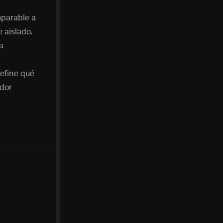
mparable a
 aislado.
a
efine qué
edor