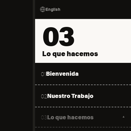
English
03
Lo que hacemos
Bienvenida
01
Nuestro Trabajo
02
Lo que hacemos
03
▼