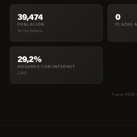
39,474
0
POBLACIÓN
PLAZAS A
10.º en Sonora
29,2%
HOGARES CON INTERNET
2,843
Fuente: INEGI,