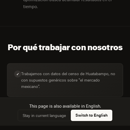
tiempo.
Por qué trabajar con nosotros
Trabajamos con datos del censo de Huatabampo, no
✓
con supuestos genéricos sobre "el mercado
mexicano".
This page is also available in English.
Dimensionamos la audiencia real: 8,799 hogares,
✓
Switch to English
Stay in current language
47,7% conectados.