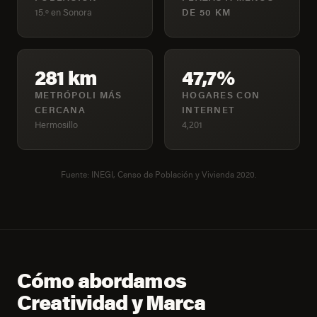
15.º en Sonora
DE 50 KM
281 km
47,7%
METRÓPOLI MÁS
HOGARES CON
CERCANA
INTERNET
Hermosillo
4,201
Fuente: INEGI, Censo de Población y Vivienda 2020.
Cómo abordamos
Creatividad y Marca