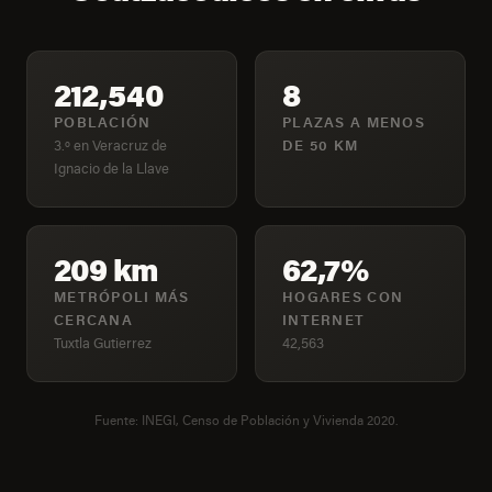
212,540
8
POBLACIÓN
PLAZAS A MENOS
3.º en Veracruz de
DE 50 KM
Ignacio de la Llave
209 km
62,7%
METRÓPOLI MÁS
HOGARES CON
CERCANA
INTERNET
Tuxtla Gutierrez
42,563
Fuente: INEGI, Censo de Población y Vivienda 2020.