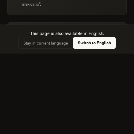
mexicano".
Dimensionamos la audiencia real: 67,893 hogares,
This page is also available in English.
✓
62,7% conectados.
Switch to English
Stay in current language
Conocemos la dinámica con Tuxtla Gutierrez, a 209
✓
km, y cómo afecta a la competencia local.
Equipo bilingüe: ejecutamos Creatividad y Marca en
✓
español e inglés sin perder matices.