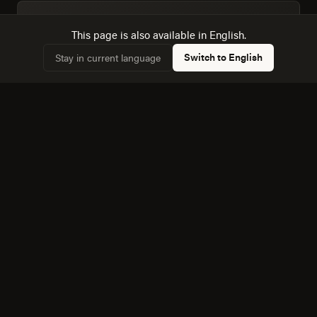
Veracruz
132,011
This page is also available in English.
Switch to English
Stay in current language
Orizaba
120,500
Minatitlan
101,336
Tuxpam de Rodriguez Cano
89,557
Martinez de la Torre
64,692
San Andres Tuxtla
64,445