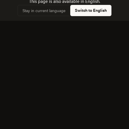
This page is also available in English.
Switch to English
Stay in current language
Conocemos la dinámica con Heroica Puebla de
✓
Zaragoza, a 172 km, y cómo afecta a la competencia
local.
Equipo bilingüe: ejecutamos Creatividad y Marca en
✓
español e inglés sin perder matices.
También servimos cerca