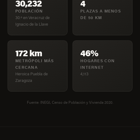
30,232
4
POBLACIÓN
PLAZAS A MENOS
30.º en Veracruz de
DE 50 KM
Ignacio de la Llave
172 km
46%
METRÓPOLI MÁS
HOGARES CON
CERCANA
INTERNET
Heroica Puebla de
4,113
Zaragoza
Fuente: INEGI, Censo de Población y Vivienda 2020.