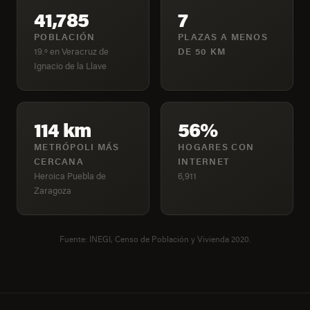
41,785
7
POBLACIÓN
PLAZAS A MENOS
19.º en Veracruz de
DE 50 KM
Ignacio de la Llave
114 km
56%
METRÓPOLI MÁS
HOGARES CON
CERCANA
INTERNET
Heroica Puebla de
6,911
Zaragoza
Fuente: INEGI, Censo de Población y Vivienda 2020.