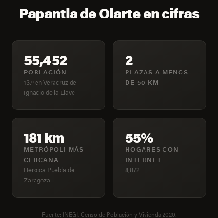
Papantla de Olarte en cifras
55,452
2
POBLACIÓN
PLAZAS A MENOS
13.º en Veracruz de
DE 50 KM
Ignacio de la Llave
181 km
55%
METRÓPOLI MÁS
HOGARES CON
CERCANA
INTERNET
Heroica Puebla de
8,872
Zaragoza
Fuente: INEGI, Censo de Población y Vivienda 2020.