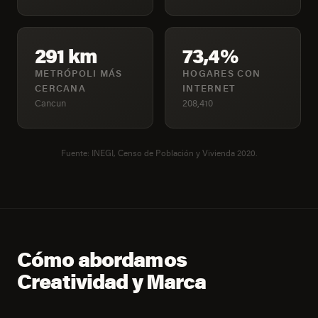
291 km
73,4%
METRÓPOLI MÁS
HOGARES CON
CERCANA
INTERNET
Cancun
208,410
Fuente: INEGI, Censo de Población y Vivienda 2020.
Cómo abordamos
Creatividad y Marca