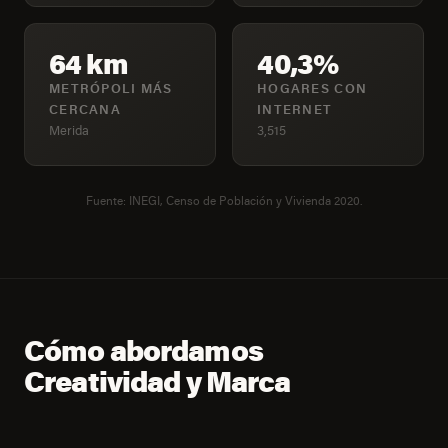
64 km
40,3%
METRÓPOLI MÁS
HOGARES CON
CERCANA
INTERNET
Merida
3,515
Fuente: INEGI, Censo de Población y Vivienda 2020.
Cómo abordamos
Creatividad y Marca