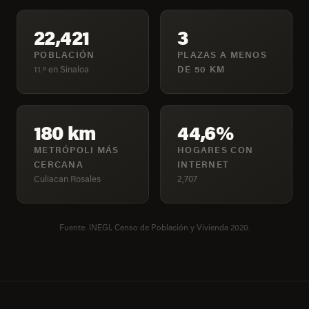
22,421
3
POBLACIÓN
PLAZAS A MENOS
11.º en Sinaloa
DE 50 KM
180 km
44,6%
METRÓPOLI MÁS
HOGARES CON
CERCANA
INTERNET
Culiacan Rosales
2,707
Fuente: INEGI, Censo de Población y Vivienda 2020.