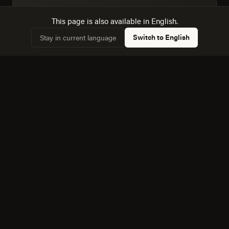
Dimensionamos la audiencia real: 6,067 hogares,
✓
This page is also available in English.
44,6% conectados.
Switch to English
Stay in current language
Conocemos la dinámica con Culiacan Rosales, a 180
✓
km, y cómo afecta a la competencia local.
Equipo bilingüe: ejecutamos Creatividad y Marca en
✓
español e inglés sin perder matices.