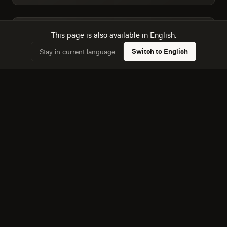
This page is also available in English.
Dimensionamos la audiencia real: 90,974 hogares,
✓
67,2% conectados.
Switch to English
Stay in current language
Conocemos la dinámica con Culiacan Rosales, a 194
✓
km, y cómo afecta a la competencia local.
Equipo bilingüe: ejecutamos Creatividad y Marca en
✓
español e inglés sin perder matices.