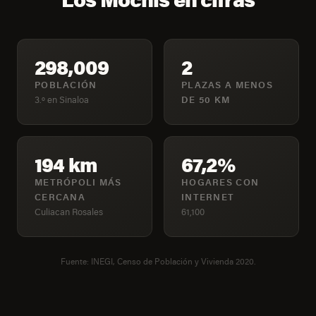
298,009
2
POBLACIÓN
PLAZAS A MENOS
3.º en Sinaloa
DE 50 KM
194 km
67,2%
METRÓPOLI MÁS
HOGARES CON
CERCANA
INTERNET
Culiacan Rosales
61,100
Fuente: INEGI, Censo de Población y Vivienda 2020.