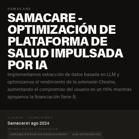
SAMACARE
SAMACARE -
OPTIMIZACIÓN DE
PLATAFORMA DE
SALUD IMPULSADA
POR IA
Implementamos extracción de datos basada en LLM y
optimizamos el rendimiento de la extensión Chrome,
aumentando el compromiso del usuario en un 115% mientras
apoyamos la financiación Serie B.
CLIENTE
COMPLETADO
Samacare
1 ago 2024
TECNOLOGÍAS Y SERVICIOS
CHROME EXTENSION DEVELOPMENT
LLM INTEGRATION