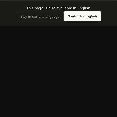
Trabajamos con datos del censo de Jesus Maria, no
✓
This page is also available in English.
con supuestos genéricos sobre "el mercado
mexicano".
Switch to English
Stay in current language
Diseñamos para la mezcla real de dispositivos:
✓
45,9% de hogares con computadora frente a 60,5%
con internet.
Conocemos la dinámica con Aguascalientes, a 10
✓
km, y cómo afecta a la competencia local.
Equipo bilingüe: ejecutamos Diseño Web y de
✓
Producto en español e inglés sin perder matices.