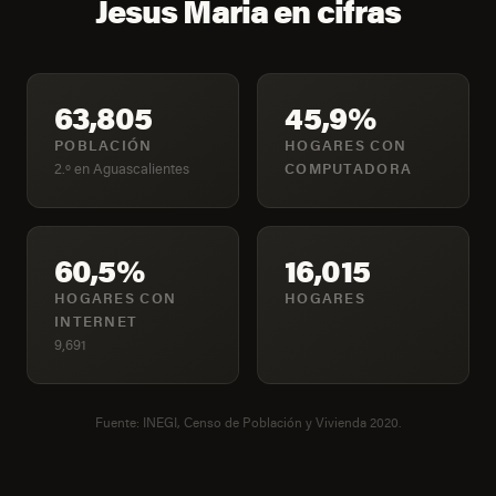
Jesus Maria en cifras
63,805
45,9%
POBLACIÓN
HOGARES CON
2.º en Aguascalientes
COMPUTADORA
60,5%
16,015
HOGARES CON
HOGARES
INTERNET
9,691
Fuente: INEGI, Censo de Población y Vivienda 2020.