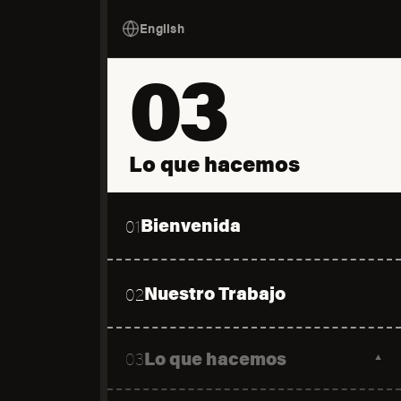
English
03
Lo que hacemos
Bienvenida
01
Nuestro Trabajo
02
Lo que hacemos
03
▼