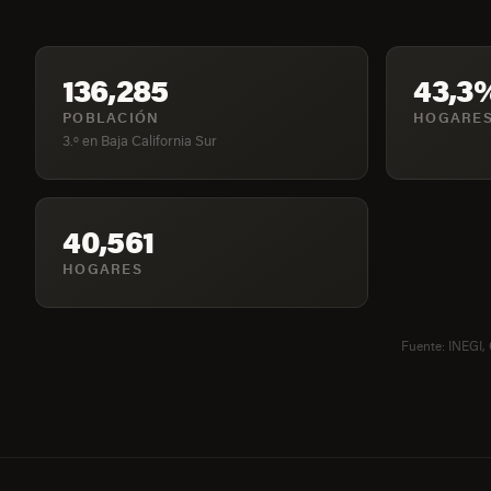
136,285
43,3
POBLACIÓN
HOGARES
3.º en Baja California Sur
40,561
HOGARES
Fuente: INEGI,