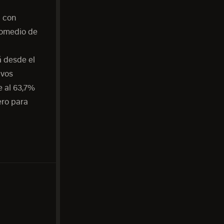
a con
promedio de
á desde el
ivos
 al 63,7%
ero para