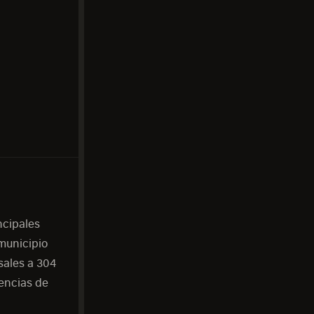
ncipales
 municipio
sales a 304
encias de