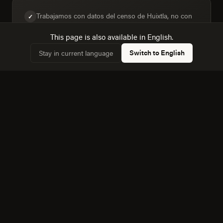
Trabajamos con datos del censo de Huixtla, no con
✓
supuestos genéricos sobre "el mercado mexicano".
This page is also available in English.
Switch to English
Stay in current language
Diseñamos para la mezcla real de dispositivos:
✓
20,5% de hogares con computadora frente a 31,2%
con internet.
Conocemos la dinámica con Tuxtla Gutierrez, a 193
✓
km, y cómo afecta a la competencia local.
Equipo bilingüe: ejecutamos Diseño Web y de
✓
Producto en español e inglés sin perder matices.