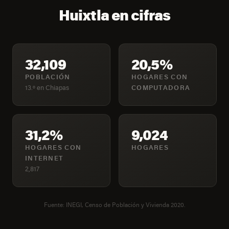
Huixtla en cifras
32,109
20,5%
POBLACIÓN
HOGARES CON
13.º en Chiapas
COMPUTADORA
31,2%
9,024
HOGARES CON
HOGARES
INTERNET
2,817
Fuente: INEGI, Censo de Población y Vivienda 2020.