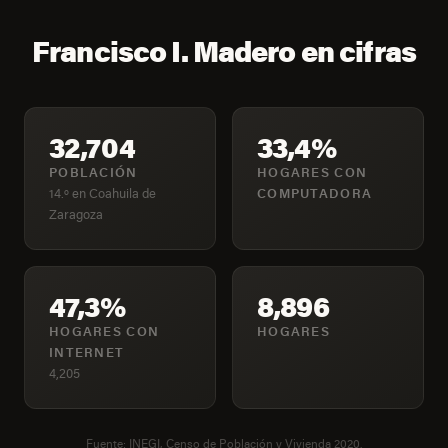
Francisco I. Madero en cifras
32,704
33,4%
POBLACIÓN
HOGARES CON
14.º en Coahuila de
COMPUTADORA
Zaragoza
47,3%
8,896
HOGARES CON
HOGARES
INTERNET
4,205
Fuente: INEGI, Censo de Población y Vivienda 2020.