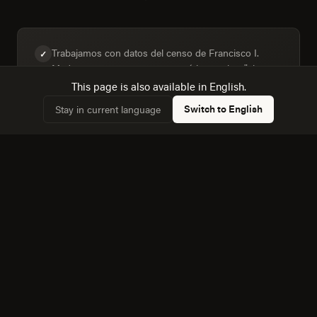
Trabajamos con datos del censo de Francisco I.
✓
Madero, no con supuestos genéricos sobre "el
mercado mexicano".
This page is also available in English.
Switch to English
Stay in current language
Diseñamos para la mezcla real de dispositivos:
✓
33,4% de hogares con computadora frente a 47,3%
con internet.
Conocemos la dinámica con Torreon, a 32 km, y
✓
cómo afecta a la competencia local.