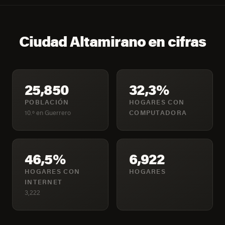
Ciudad Altamirano en cifras
25,850
32,3%
POBLACIÓN
HOGARES CON
10.º en Guerrero
COMPUTADORA
46,5%
6,922
HOGARES CON
HOGARES
INTERNET
3,222