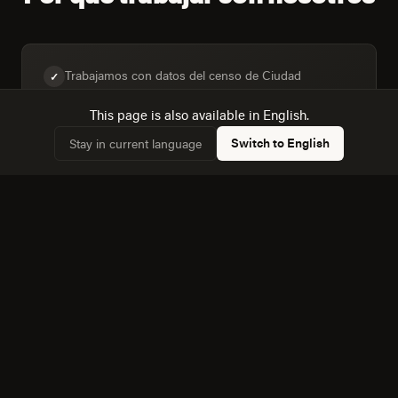
Trabajamos con datos del censo de Ciudad
✓
Altamirano, no con supuestos genéricos sobre "el
This page is also available in English.
mercado mexicano".
Switch to English
Stay in current language
Diseñamos para la mezcla real de dispositivos:
✓
32,3% de hogares con computadora frente a 46,5%
con internet.
Conocemos la dinámica con Morelia, a 159 km, y
✓
cómo afecta a la competencia local.