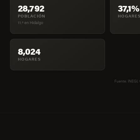
28,792
37,1%
POBLACIÓN
HOGARES
11.º en Hidalgo
8,024
HOGARES
Fuente: INEGI,