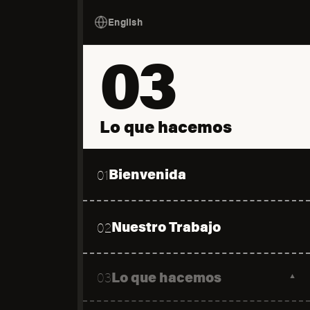
English
03
Lo que hacemos
Bienvenida
01
Nuestro Trabajo
02
Lo que hacemos
03
▼