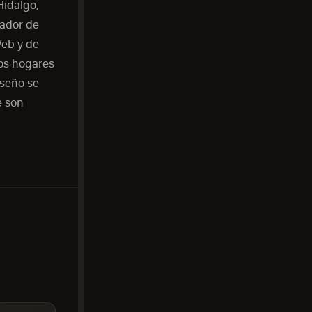
Hidalgo,
cador de
Web y de
los hogares
iseño se
e son