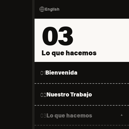
English
03
Lo que hacemos
Bienvenida
01
Nuestro Trabajo
02
Lo que hacemos
03
▼