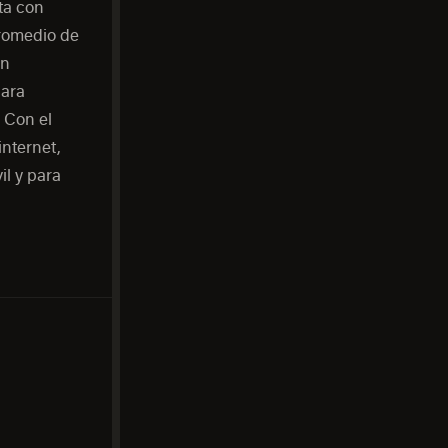
ta con
promedio de
un
Para
 Con el
nternet,
il y para