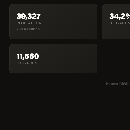
39,327
34,2
POBLACIÓN
HOGARES
20.º en Jalisco
11,560
HOGARES
Fuente: INEGI,