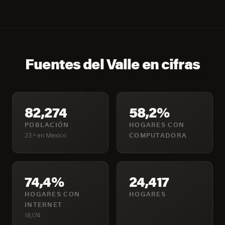
Fuentes del Valle en cifras
82,274
58,2%
POBLACIÓN
HOGARES CON
23.º en Mexico
COMPUTADORA
74,4%
24,417
HOGARES CON
HOGARES
INTERNET
18,174