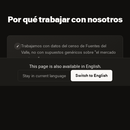
Por qué trabajar con nosotros
Trabajamos con datos del censo de Fuentes del
✓
Valle, no con supuestos genéricos sobre "el mercado
mexicano".
This page is also available in English.
Switch to English
Stay in current language
Diseñamos para la mezcla real de dispositivos:
✓
58,2% de hogares con computadora frente a 74,4%
con internet.
Conocemos la dinámica con Cuautitlan Izcalli, a 8
✓