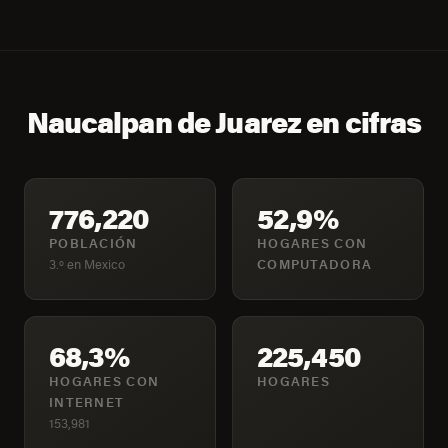
Naucalpan de Juarez en cifras
776,220
52,9%
POBLACIÓN
HOGARES CON
3.º en Mexico
COMPUTADORA
68,3%
225,450
HOGARES CON
HOGARES
INTERNET
153,981