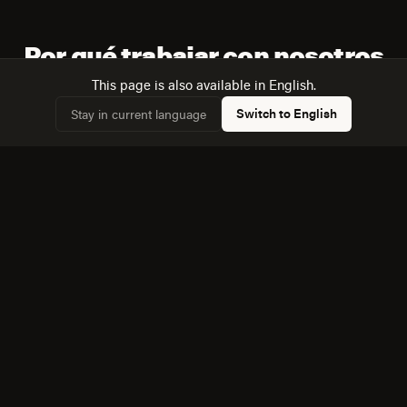
Por qué trabajar con nosotros
This page is also available in English.
Switch to English
Stay in current language
Trabajamos con datos del censo de Naucalpan de
✓
Juarez, no con supuestos genéricos sobre "el
mercado mexicano".
Diseñamos para la mezcla real de dispositivos:
✓
52,9% de hogares con computadora frente a 68,3%
con internet.
Operamos en el núcleo urbano del centro de México
✓