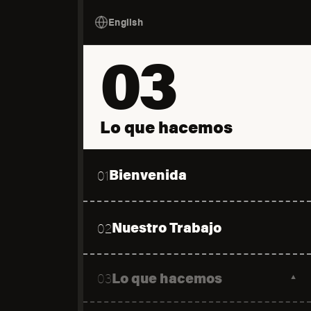
English
03
Lo que hacemos
Bienvenida
01
Nuestro Trabajo
02
Lo que hacemos
03
▼