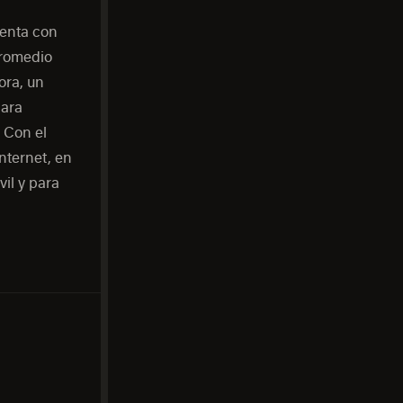
uenta con
promedio
ora, un
Para
 Con el
nternet, en
il y para