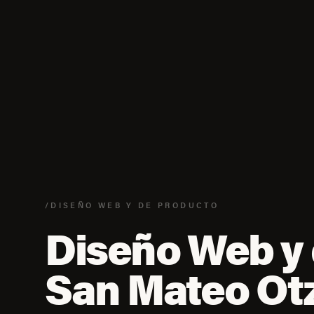
/DISEÑO WEB Y DE PRODUCTO
Diseño Web y 
San Mateo Ot