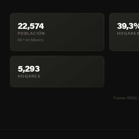
22,574
39,3
POBLACIÓN
HOGARES
69.º en Mexico
5,293
HOGARES
Fuente: INEGI,