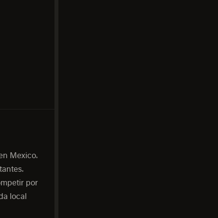
en Mexico.
tantes.
ompetir por
a local